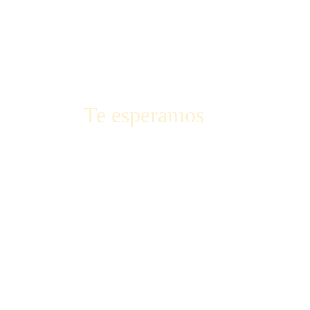
Te esperamos 
¡Haz tu pedido fácil y rápido!
Llama al 611 15 31 60
¡Recógelo en nuestro local o consulta si 
entregamos en tu dirección! 😉
Dirección:
Parc de Gernika 31,
08227 Terrassa (Barcelona)